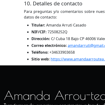
10. Detalles de contacto
Para preguntas y/o comentarios sobre nuestr
datos de contacto:
Titular:
Amanda Arruti Casado
NIF/CIF:
72508252Q
Dirección:
C/ Cuba 18 Bajo CP 46006 Vale
Correo electrónico:
amandarruti@gmail
Teléfono:
+34633903658
Sitio web:
https://www.amandaarroutea
Amanda Arrou-te