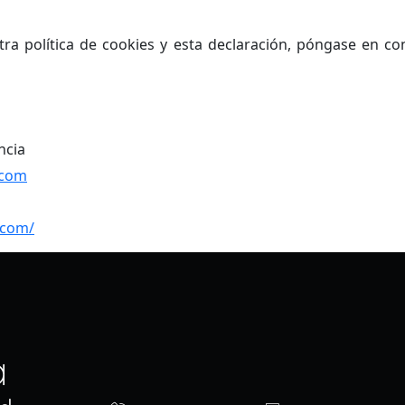
a política de cookies y esta declaración, póngase en con
ncia
.com
.com/
a