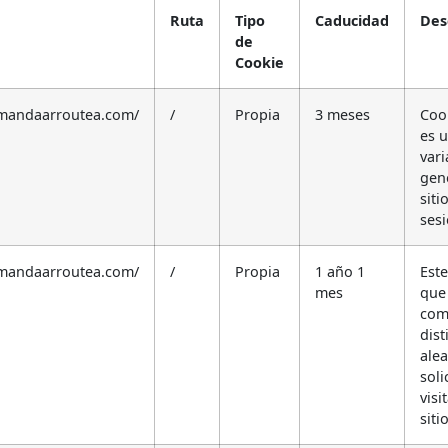
Ruta
Tipo
Caducidad
Des
de
Cookie
amandaarroutea.com/
/
Propia
3 meses
Coo
es u
var
gene
siti
sesi
amandaarroutea.com/
/
Propia
1 año 1
Est
mes
que 
comú
dis
alea
soli
visi
siti