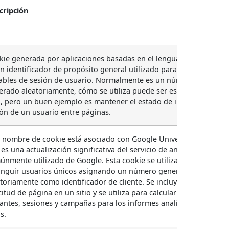
cripción
kie generada por aplicaciones basadas en el lenguaje PHP. Este
n identificador de propósito general utilizado para mantener
iables de sesión de usuario. Normalmente es un número
rado aleatoriamente, cómo se utiliza puede ser específico del
o, pero un buen ejemplo es mantener el estado de inicio de
ón de un usuario entre páginas.
e nombre de cookie está asociado con Google Universal Analytics,
es una actualización significativa del servicio de análisis más
nmente utilizado de Google. Esta cookie se utiliza para
tinguir usuarios únicos asignando un número generado
toriamente como identificador de cliente. Se incluye en cada
citud de página en un sitio y se utiliza para calcular datos de
tantes, sesiones y campañas para los informes analíticos de los
os.